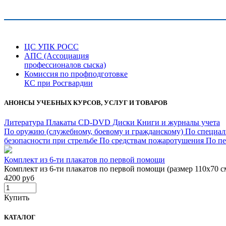
ЦС УПК РОСС
АПС (Ассоциация
профессионалов сыска)
Комиссия по профподготовке
КС при Росгвардии
АНОНСЫ УЧЕБНЫХ КУРСОВ, УСЛУГ И ТОВАРОВ
Литература
Плакаты
CD-DVD Диски
Книги и журналы учета
По оружию (служебному, боевому и гражданскому)
По специал
безопасности при стрельбе
По средствам пожаротушения
По п
Комплект из 6-ти плакатов по первой помощи
Комплект из 6-ти плакатов по первой помощи (размер 110х70 с
4200 руб
Купить
КАТАЛОГ