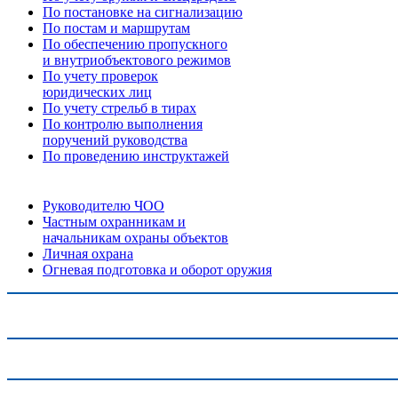
По постановке на сигнализацию
По постам и маршрутам
По обеспечению пропускного
и внутриобъектового режимов
По учету проверок
юридических лиц
По учету стрельб в тирах
По контролю выполнения
поручений руководства
По проведению инструктажей
Руководителю ЧОО
Частным охранникам и
начальникам охраны объектов
Личная охрана
Огневая подготовка и оборот оружия