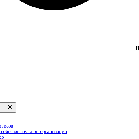
В
курсов
б образовательной организации
ео