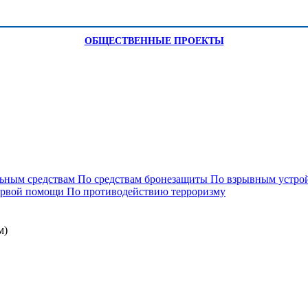
ОБЩЕСТВЕННЫЕ ПРОЕКТЫ
ьным средствам
По средствам бронезащиты
По взрывным устро
ервой помощи
По противодействию терроризму
м)