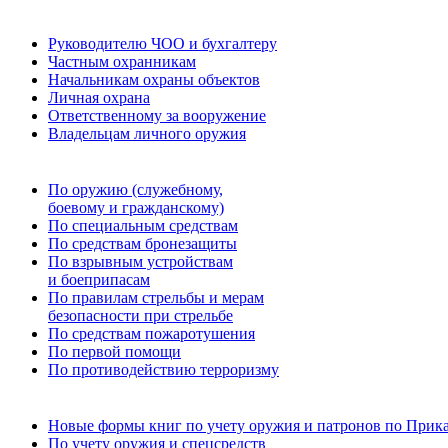
Руководителю ЧОО и бухгалтеру
Частным охранникам
Начальникам охраны объектов
Личная охрана
Ответственному за вооружение
Владельцам личного оружия
По оружию (служебному,
боевому и гражданскому)
По специальным средствам
По средствам бронезащиты
По взрывным устройствам
и боеприпасам
По правилам стрельбы и мерам
безопасности при стрельбе
По средствам пожаротушения
По первой помощи
По противодействию терроризму
Новые формы книг по учету оружия и патронов по Прика
По учету оружия и спецсредств