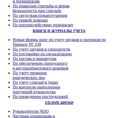
и боеприпасам
По правилам стрельбы и мерам
безопасности при стрельбе
По средствам пожаротушения
По первой помощи
По противодействию терроризму
КНИГИ И ЖУРНАЛЫ УЧЕТА
Новые формы книг по учету оружия и патронов по
Приказу РГ 239
По учету оружия и спецсредств
По постановке на сигнализацию
По постам и маршрутам
По обеспечению пропускного
и внутриобъектового режимов
По учету проверок
юридических лиц
По учету стрельб в тирах
По контролю выполнения
поручений руководства
По проведению инструктажей
CD-DVD ДИСКИ
Руководителю ЧОО
Частным охранникам и