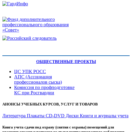
ОБЩЕСТВЕННЫЕ ПРОЕКТЫ
ЦС УПК РОСС
АПС (Ассоциация
профессионалов сыска)
Комиссия по профподготовке
КС при Росгвардии
АНОНСЫ УЧЕБНЫХ КУРСОВ, УСЛУГ И ТОВАРОВ
Литература
Плакаты
CD-DVD Диски
Книги и журналы учета
Книга учета сдачи под охрану (снятия с охраны) помещений для
хранения оружия и патронов на пульт централизованного наблюдения -