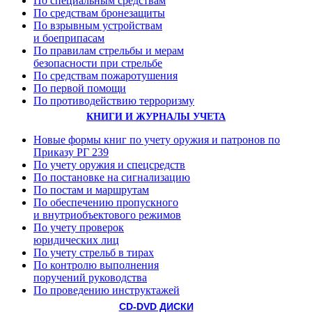
По специальным средствам
По средствам бронезащиты
По взрывным устройствам
и боеприпасам
По правилам стрельбы и мерам
безопасности при стрельбе
По средствам пожаротушения
По первой помощи
По противодействию терроризму
КНИГИ И ЖУРНАЛЫ УЧЕТА
Новые формы книг по учету оружия и патронов по
Приказу РГ 239
По учету оружия и спецсредств
По постановке на сигнализацию
По постам и маршрутам
По обеспечению пропускного
и внутриобъектового режимов
По учету проверок
юридических лиц
По учету стрельб в тирах
По контролю выполнения
поручений руководства
По проведению инструктажей
CD-DVD ДИСКИ